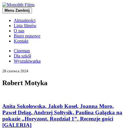
Menu
Zamknij
Aktualności
Lista filmów
O nas
Biuro prasowe
Kontakt
Cineman
Dla szkół
Wyszukiwarka
28 czerwca 2024
Robert Motyka
Anita Sokołowska, Jakob Kosel, Joanna Moro,
Paweł Deląg, Andrzej Sołtysik, Paulina Gałązka na
pokazie „Horyzont. Rozdział 1”. Recenzje gości
[GALERIA]