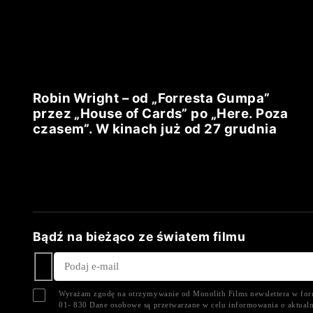
Robin Wright – od „Forresta Gumpa”
przez „House of Cards” po „Here. Poza
czasem”. W kinach już od 27 grudnia
Bądź na bieżąco ze światem filmu
Wyrażam zgodę na otrzymywanie od Monolith Films newslettera w form
01- 830 Dane osobowe są przetwarzane w celu informowania o aktualn