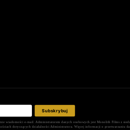
ie wiadomości e-mail. Administratorem danych osobowych jest Monolith Films z siedz
ościach dotyczących działalności Administratora. Więcej informacji o przetwarzaniu 