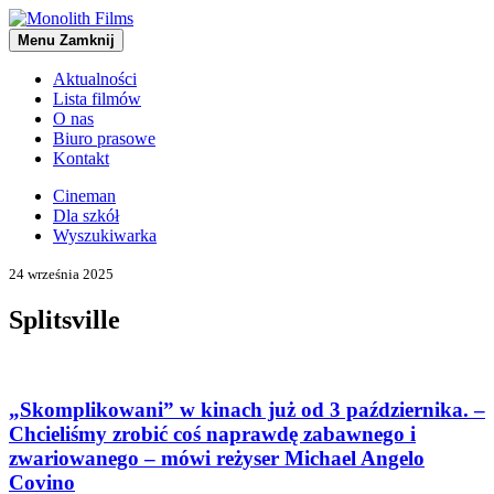
Menu
Zamknij
Aktualności
Lista filmów
O nas
Biuro prasowe
Kontakt
Cineman
Dla szkół
Wyszukiwarka
24 września 2025
Splitsville
„Skomplikowani” w kinach już od 3 października. –
Chcieliśmy zrobić coś naprawdę zabawnego i
zwariowanego – mówi reżyser Michael Angelo
Covino