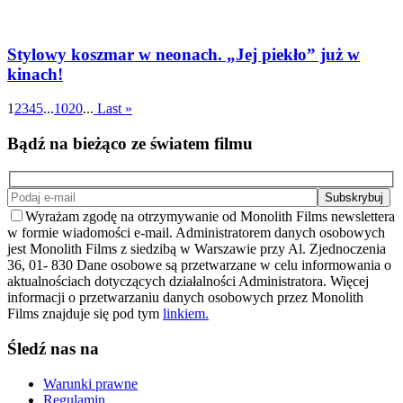
Stylowy koszmar w neonach. „Jej piekło” już w
kinach!
1
2
3
4
5
...
10
20
...
Last »
Bądź na bieżąco ze światem filmu
Wyrażam zgodę na otrzymywanie od Monolith Films newslettera
w formie wiadomości e-mail. Administratorem danych osobowych
jest Monolith Films z siedzibą w Warszawie przy Al. Zjednoczenia
36, 01- 830 Dane osobowe są przetwarzane w celu informowania o
aktualnościach dotyczących działalności Administratora. Więcej
informacji o przetwarzaniu danych osobowych przez Monolith
Films znajduje się pod tym
linkiem.
Śledź nas na
Warunki prawne
Regulamin