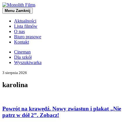
Menu
Zamknij
Aktualności
Lista filmów
O nas
Biuro prasowe
Kontakt
Cineman
Dla szkół
Wyszukiwarka
3 sierpnia 2026
karolina
Powrót na krawędź. Nowy zwiastun i plakat „Nie
patrz w dół 2”. Zobacz!