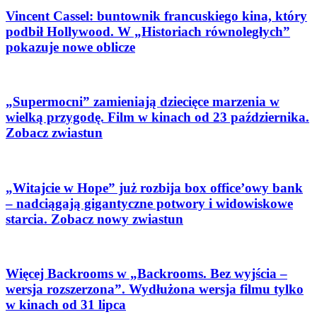
Vincent Cassel: buntownik francuskiego kina, który
podbił Hollywood. W „Historiach równoległych”
pokazuje nowe oblicze
„Supermocni” zamieniają dziecięce marzenia w
wielką przygodę. Film w kinach od 23 października.
Zobacz zwiastun
„Witajcie w Hope” już rozbija box office’owy bank
– nadciągają gigantyczne potwory i widowiskowe
starcia. Zobacz nowy zwiastun
Więcej Backrooms w „Backrooms. Bez wyjścia –
wersja rozszerzona”. Wydłużona wersja filmu tylko
w kinach od 31 lipca