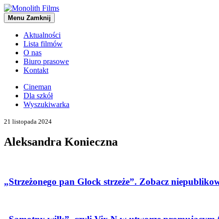
Menu
Zamknij
Aktualności
Lista filmów
O nas
Biuro prasowe
Kontakt
Cineman
Dla szkół
Wyszukiwarka
21 listopada 2024
Aleksandra Konieczna
„Strzeżonego pan Glock strzeże”. Zobacz niepublikow