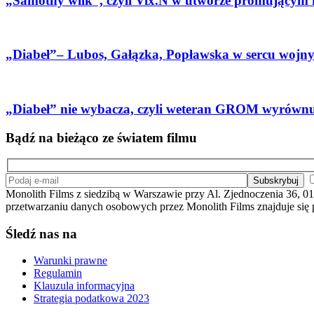
„Samotny wilk”, czyli Vix.N w utworze promującym fi
„Diabeł”– Lubos, Gałązka, Popławska w sercu wojny ga
„Diabeł” nie wybacza, czyli weteran GROM wyrównuj
Bądź na bieżąco ze światem filmu
Monolith Films z siedzibą w Warszawie przy Al. Zjednoczenia 36, 01
przetwarzaniu danych osobowych przez Monolith Films znajduje się
Śledź nas na
Warunki prawne
Regulamin
Klauzula informacyjna
Strategia podatkowa 2023