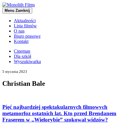
Menu
Zamknij
Aktualności
Lista filmów
O nas
Biuro prasowe
Kontakt
Cineman
Dla szkół
Wyszukiwarka
5 stycznia 2023
Christian Bale
Pięć najbardziej spektakularnych filmowych
metamorfoz ostatnich lat. Kto przed Brendanem
Fraserem w „Wielorybie” szokował widzów?