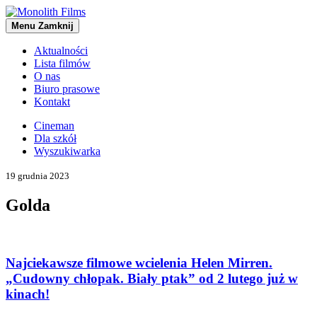
Menu
Zamknij
Aktualności
Lista filmów
O nas
Biuro prasowe
Kontakt
Cineman
Dla szkół
Wyszukiwarka
19 grudnia 2023
Golda
Najciekawsze filmowe wcielenia Helen Mirren.
„Cudowny chłopak. Biały ptak” od 2 lutego już w
kinach!