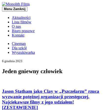
Menu
Zamknij
Aktualności
Lista filmów
O nas
Biuro prasowe
Kontakt
Cineman
Dla szkół
Wyszukiwarka
6 grudnia 2023
Jeden gniewny człowiek
Jason Statham jako Clay w „Pszczelarzu” rzuca
wyzwanie potężnej organizacji przestępczej.
Najciekawsze filmy z jego udziałem!
[ZESTAWIENIE]