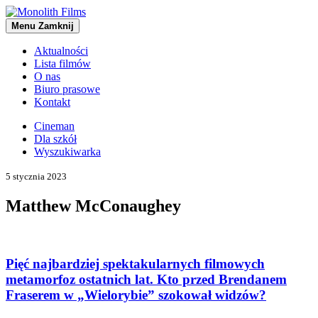
Menu
Zamknij
Aktualności
Lista filmów
O nas
Biuro prasowe
Kontakt
Cineman
Dla szkół
Wyszukiwarka
5 stycznia 2023
Matthew McConaughey
Pięć najbardziej spektakularnych filmowych
metamorfoz ostatnich lat. Kto przed Brendanem
Fraserem w „Wielorybie” szokował widzów?