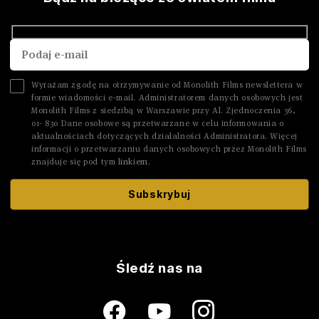
Wyrażam zgodę na otrzymywanie od Monolith Films newslettera w
formie wiadomości e-mail. Administratorem danych osobowych jest
Monolith Films z siedzibą w Warszawie przy Al. Zjednoczenia 36,
01- 830 Dane osobowe są przetwarzane w celu informowania o
aktualnościach dotyczących działalności Administratora. Więcej
informacji o przetwarzaniu danych osobowych przez Monolith Films
znajduje się pod tym
linkiem.
Śledź nas na