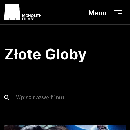
11 stycznia 2023
Menu
Aktualności
Złote Globy
Lista filmów
O nas
Biuro prasowe
Kontakt