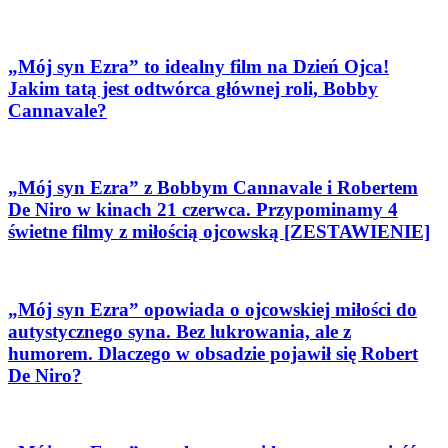
„Mój syn Ezra” to idealny film na Dzień Ojca!
Jakim tatą jest odtwórca głównej roli, Bobby
Cannavale?
„Mój syn Ezra” z Bobbym Cannavale i Robertem
De Niro w kinach 21 czerwca. Przypominamy 4
świetne filmy z miłością ojcowską [ZESTAWIENIE]
„Mój syn Ezra” opowiada o ojcowskiej miłości do
autystycznego syna. Bez lukrowania, ale z
humorem. Dlaczego w obsadzie pojawił się Robert
De Niro?