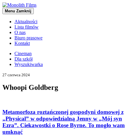
Menu
Zamknij
Aktualności
Lista filmów
O nas
Biuro prasowe
Kontakt
Cineman
Dla szkół
Wyszukiwarka
27 czerwca 2024
Whoopi Goldberg
Metamorfoza roztańczonej gospodyni domowej z
„Physical” w odpowiedzialną Jenny w „Mój syn
Ezra”. Ciekawostki o Rose Byrne. To mogło wam
umknąć