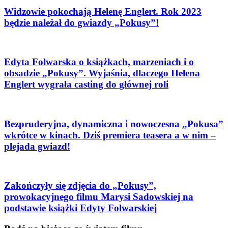
Widzowie pokochają Helenę Englert. Rok 2023
będzie należał do gwiazdy „Pokusy”!
Edyta Folwarska o książkach, marzeniach i o
obsadzie „Pokusy”. Wyjaśnia, dlaczego Helena
Englert wygrała casting do głównej roli
Bezpruderyjna, dynamiczna i nowoczesna „Pokusa”
wkrótce w kinach. Dziś premiera teasera a w nim –
plejada gwiazd!
Zakończyły się zdjęcia do „Pokusy”,
prowokacyjnego filmu Marysi Sadowskiej na
podstawie książki Edyty Folwarskiej