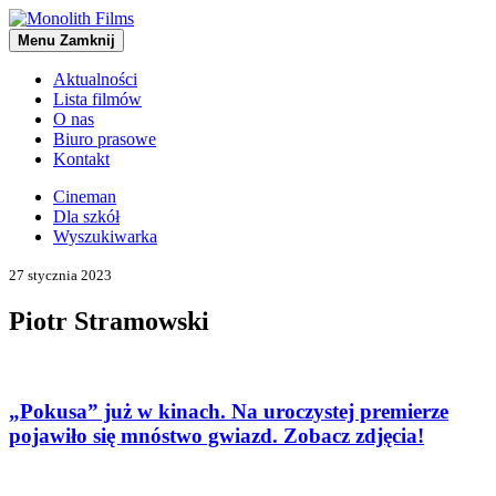
Menu
Zamknij
Aktualności
Lista filmów
O nas
Biuro prasowe
Kontakt
Cineman
Dla szkół
Wyszukiwarka
27 stycznia 2023
Piotr Stramowski
„
Pokusa” już w kinach. Na uroczystej premierze
pojawiło się mnóstwo gwiazd. Zobacz zdjęcia!